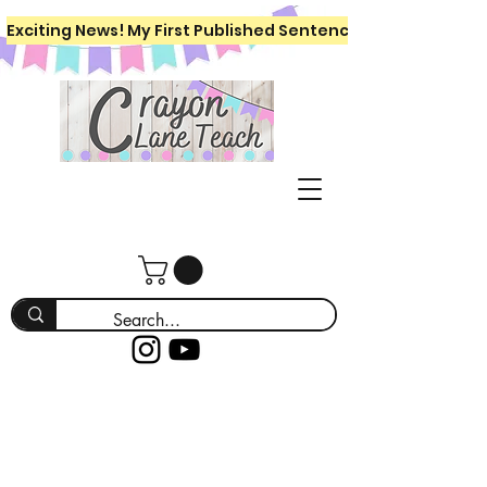
Exciting News! My First Published Sentence Writing Workboo