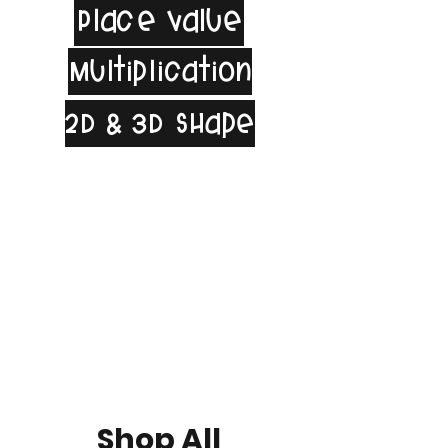
Place Value
Multiplication
2D & 3D Shape
Shop All