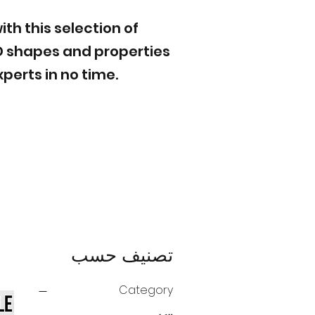
h this selection of
D shapes and properties
perts in no time.
تصنيف حسب
Category