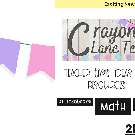
Exciting New
Teacher tips, ideas
resources
All Resources
Math
2