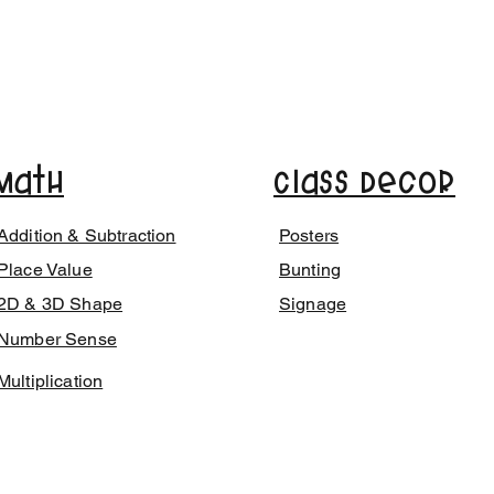
Math
Class Decor
Addition & Subtraction
Posters
Place Value
Bunting
2D & 3D Shape
Signage
Number Sense
Multiplication