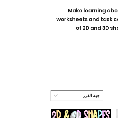
Make learning abou
worksheets and task c
of 2D and 3D sh
جهة الفرز