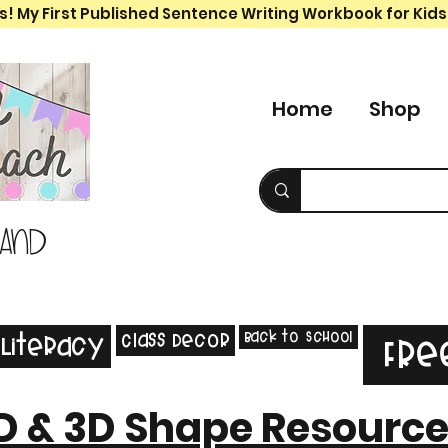
s! My First Published Sentence Writing Workbook for Kids
Home
Shop
 and
Back to School
Class Decor
Literacy
Fre
D & 3D Shape Resourc