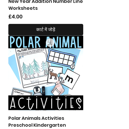
New Year Addition Number Line
Worksheets
मूल्य
£4.00
कार्ट में जोड़ें
Polar Animals Activities
Preschool Kindergarten