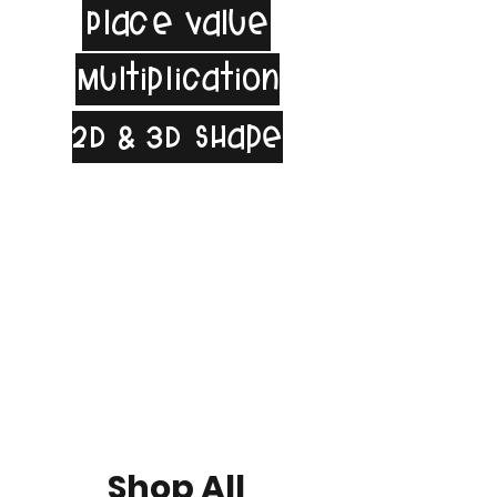
Place Value
Multiplication
2D & 3D Shape
Shop All