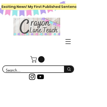
Exciting News! My First Published Sentence Writing Workboo