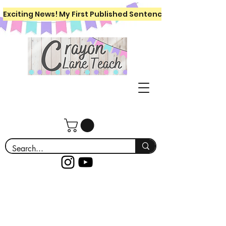
Exciting News! My First Published Sentence Writing Workboo