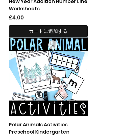
New Year Addition Number Line
Worksheets
価格
£4.00
カートに追加する
Polar Animals Activities
Preschool Kindergarten