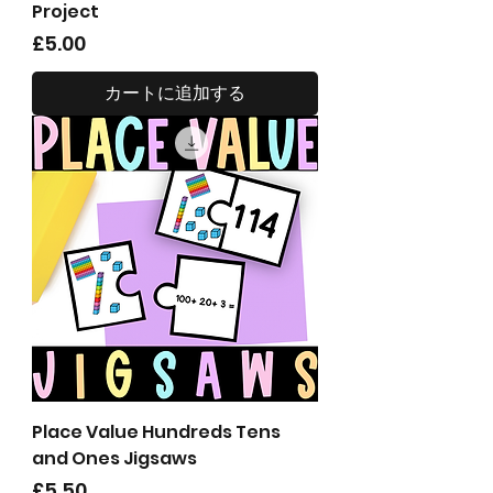
Project
価格
£5.00
カートに追加する
Place Value Hundreds Tens
and Ones Jigsaws
価格
£5.50