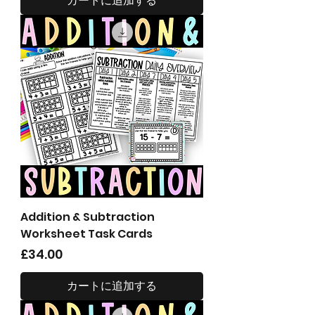
カートに追加する
Addition & Subtraction
Worksheet Task Cards
価格
£34.00
カートに追加する