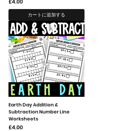
価格
£4.00
カートに追加する
Earth Day Addition &
Subtraction Number Line
Worksheets
価格
£4.00