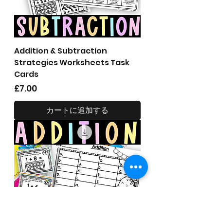
Addition & Subtraction
Strategies Worksheets Task
Cards
価格
£7.00
カートに追加する