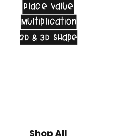
Place Value
Multiplication
2D & 3D Shape
Shop All