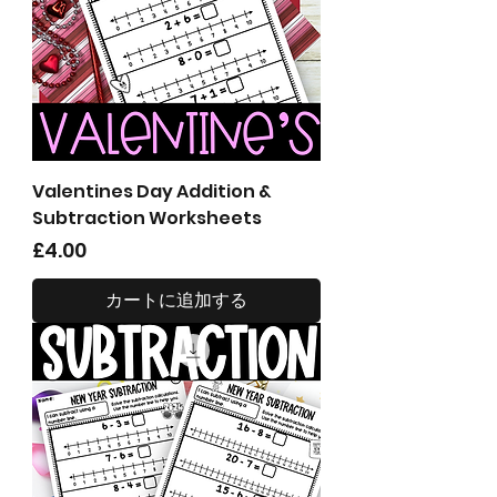
Valentines Day Addition &
Subtraction Worksheets
価格
£4.00
カートに追加する