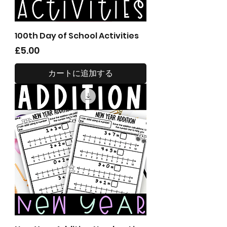
100th Day of School Activities
価格
£5.00
カートに追加する