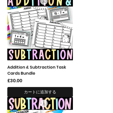
Addition & Subtraction Task
Cards Bundle
価格
£30.00
カートに追加する