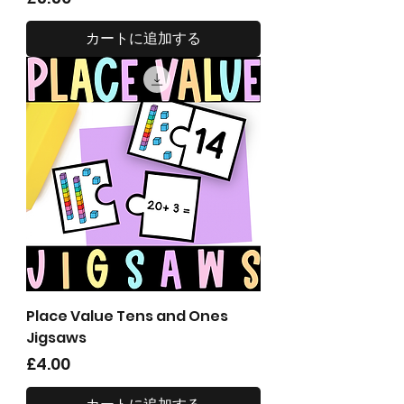
カートに追加する
Place Value Tens and Ones
Jigsaws
価格
£4.00