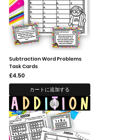
Subtraction Word Problems
Task Cards
価格
£4.50
カートに追加する