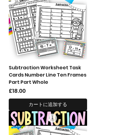
Subtraction Worksheet Task
Cards Number Line Ten Frames
Part Part Whole
価格
£18.00
カートに追加する