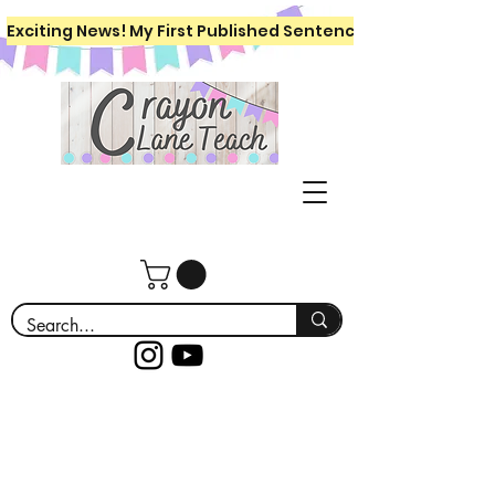
Exciting News! My First Published Sentence Writing Workboo