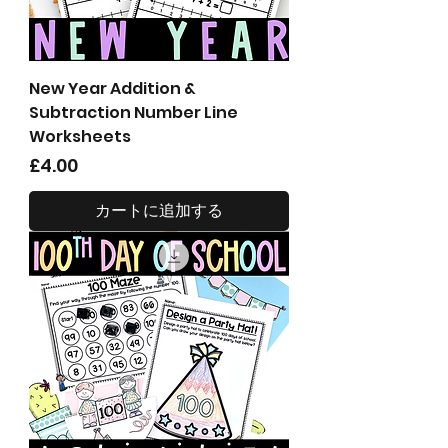
New Year Addition &
Subtraction Number Line
Worksheets
価格
£4.00
カートに追加する