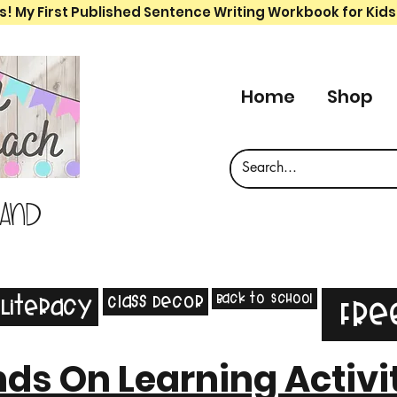
s! My First Published Sentence Writing Workbook for Kids
Home
Shop
 and
Back to School
Class Decor
Literacy
Fre
ds On Learning Activi