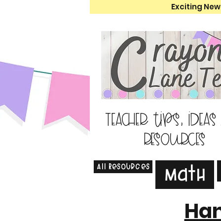
Exciting New
Teacher tips, ideas
resources
All Resources
Math
Han