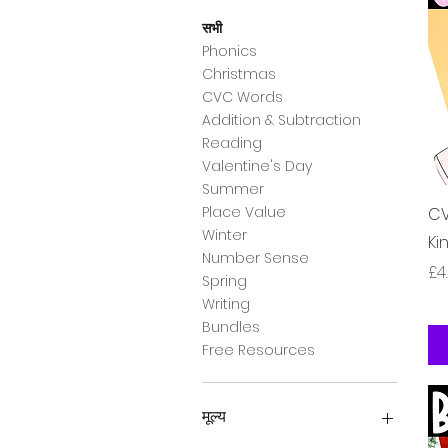
सभी
Phonics
Christmas
CVC Words
Addition & Subtraction
Reading
Valentine's Day
Summer
Place Value
CV
Winter
Ki
Number Sense
मूल्
£4
Spring
Writing
Bundles
Free Resources
मूल्य