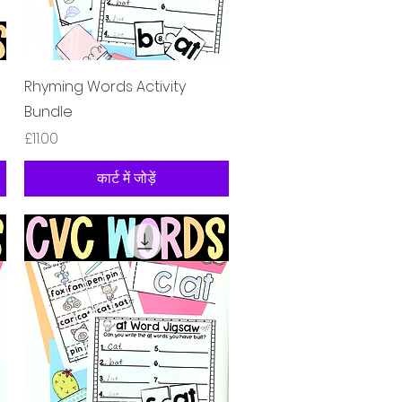
त्वरित दृश्य
Rhyming Words Activity
Bundle
मूल्य
£11.00
कार्ट में जोड़ें