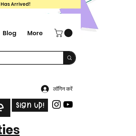
 Has Arrived!
Blog
More
लॉगिन करें
Sign Up!
e
ties