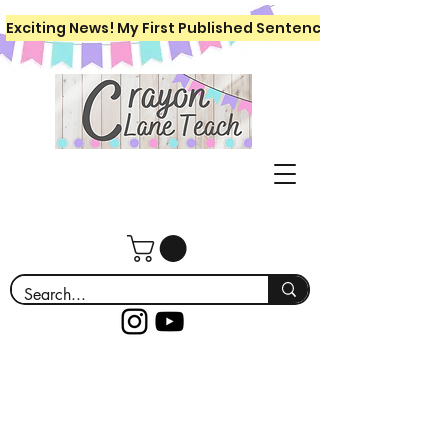
Exciting News! My First Published Sentence Writing Workboo