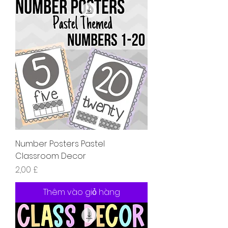
Number Posters Pastel
Classroom Decor
Giá
2,00 £
Thêm vào giỏ hàng