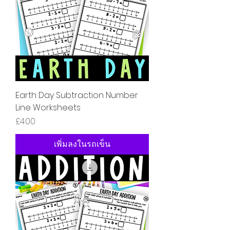
Earth Day Subtraction Number
Line Worksheets
ราคา
£4.00
เพิ่มลงในรถเข็น