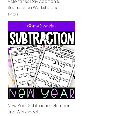
Valentines Day Addition &
Subtraction Worksheets
ราคา
£4.00
เพิ่มลงในรถเข็น
New Year Subtraction Number
Line Worksheets