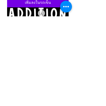
เพิ่มลงในรถเข็น
New Year Addition Number Line
Worksheets
ราคา
£4.00
เพิ่มลงในรถเข็น