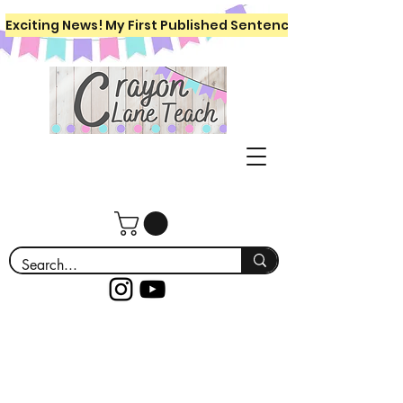
Exciting News! My First Published Sentence Writing Workboo