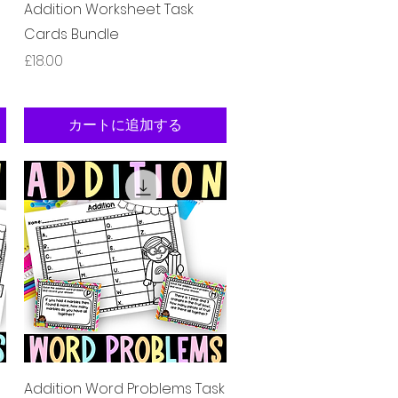
クイックビュー
Addition Worksheet Task
Cards Bundle
価格
£18.00
カートに追加する
クイックビュー
Addition Word Problems Task