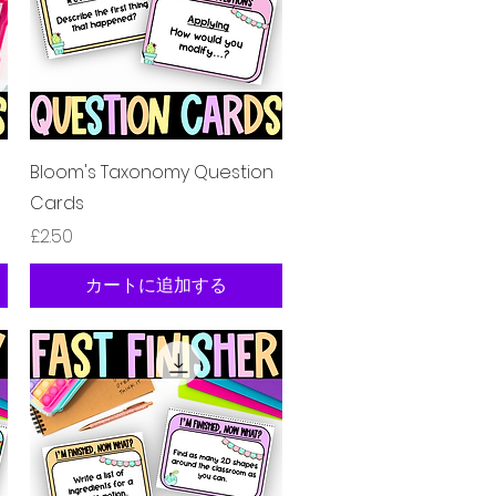
クイックビュー
Bloom's Taxonomy Question
Cards
価格
£2.50
カートに追加する