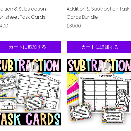
クイックビュー
クイックビュー
dition & Subtraction
Addition & Subtraction Task
rksheet Task Cards
Cards Bundle
格
価格
4.00
£30.00
カートに追加する
カートに追加する