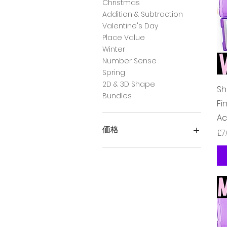
Christmas
Addition & Subtraction
Valentine's Day
Place Value
Winter
Number Sense
Spring
2D & 3D Shape
Sh
Bundles
Fi
Ac
価格
価
£7
£2
£34