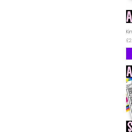
Ki
価
£2