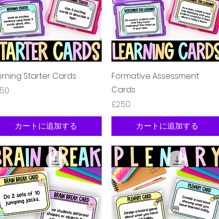
クイックビュー
クイックビュー
rning Starter Cards
Formative Assessment
Cards
格
.50
価格
£2.50
カートに追加する
カートに追加する