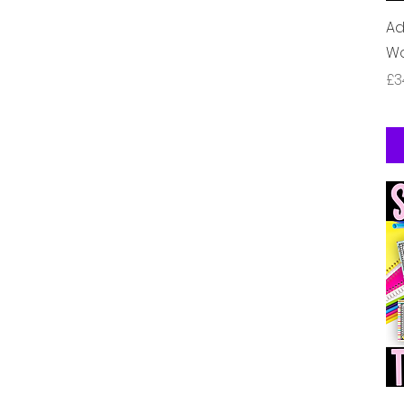
Ad
Wo
価
£3