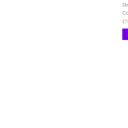
St
Ca
価
£7