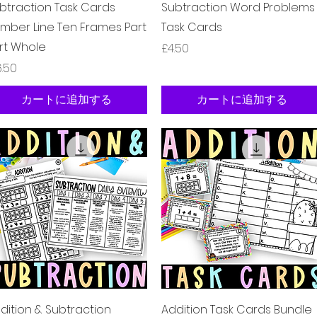
クイックビュー
クイックビュー
btraction Task Cards
Subtraction Word Problems
mber Line Ten Frames Part
Task Cards
rt Whole
価格
£4.50
格
6.50
カートに追加する
カートに追加する
クイックビュー
クイックビュー
dition & Subtraction
Addition Task Cards Bundle