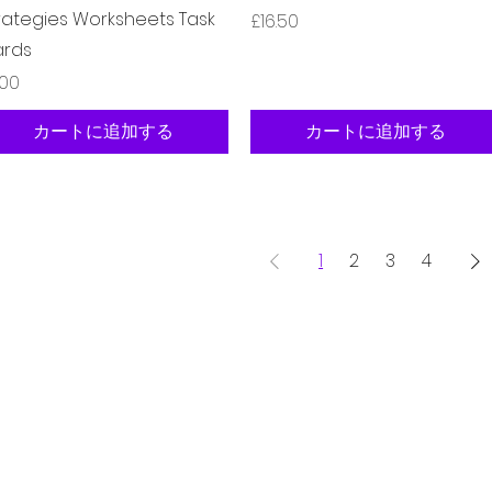
rategies Worksheets Task
価格
£16.50
rds
格
.00
カートに追加する
カートに追加する
1
2
3
4