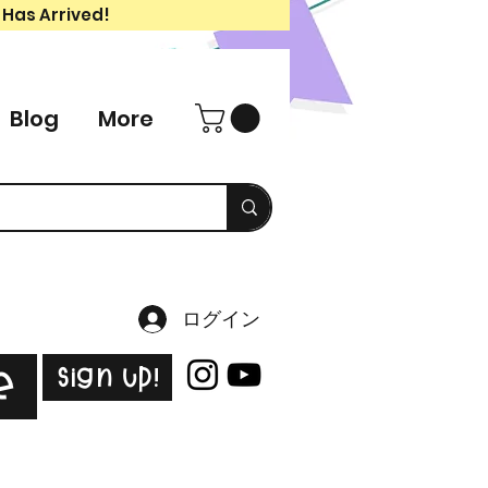
 Has Arrived!
Blog
More
ログイン
Sign Up!
e