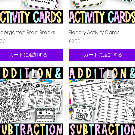
クイックビュー
クイックビュー
ndergarten Brain Breaks
Plenary Activity Cards
格
価格
.50
£2.50
カートに追加する
カートに追加する