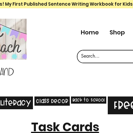
s! My First Published Sentence Writing Workbook for Kids
Home
Shop
 and
Back to School
Class Decor
Literacy
Fre
Task Cards