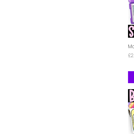
Mo
価
£2