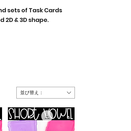
ind sets of Task Cards
nd 2D & 3D shape.
並び替え：