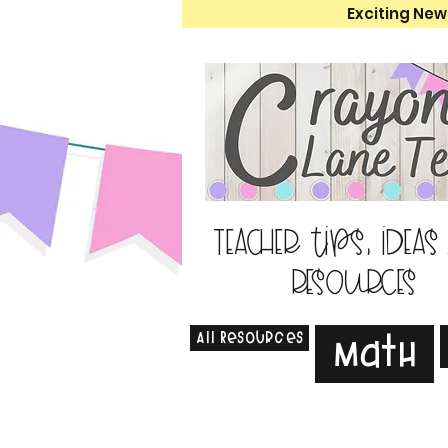
Exciting New
Teacher tips, ideas
resources
All Resources
Math