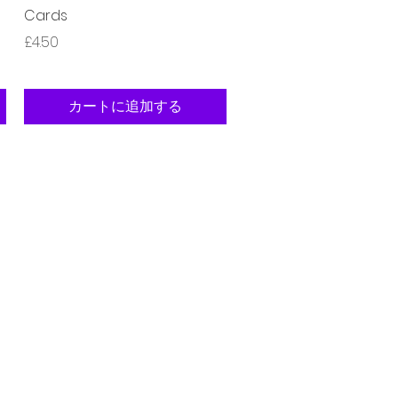
Cards
価格
£4.50
カートに追加する