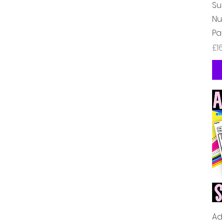
Su
Nu
Pa
価
£1
Ad