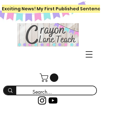
Exciting News! My First Published Sentence Writing Workboo