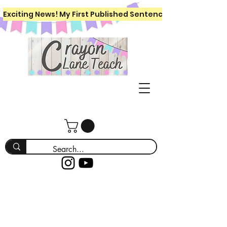
Exciting News! My First Published Sentence Writing Workboo